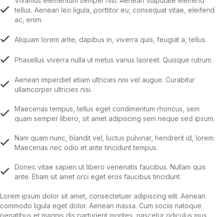
Vivamus elementum semper nisi. Aenean vulputate eleifend
tellus. Aenean leo ligula, porttitor eu, consequat vitae, eleifend
ac, enim.
Aliquam lorem ante, dapibus in, viverra quis, feugiat a, tellus.
Phasellus viverra nulla ut metus varius laoreet. Quisque rutrum.
Aenean imperdiet etiam ultricies nisi vel augue. Curabitur
ullamcorper ultricies nisi.
Maecenas tempus, tellus eget condimentum rhoncus, sem
quam semper libero, sit amet adipiscing sem neque sed ipsum.
Nam quam nunc, blandit vel, luctus pulvinar, hendrerit id, lorem.
Maecenas nec odio et ante tincidunt tempus.
Donec vitae sapien ut libero venenatis faucibus. Nullam quis
ante. Etiam sit amet orci eget eros faucibus tincidunt.
Lorem ipsum dolor sit amet, consectetuer adipiscing elit. Aenean
commodo ligula eget dolor. Aenean massa. Cum sociis natoque
penatibus et magnis dis parturient montes, nascetur ridiculus mus.