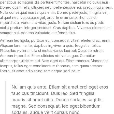
penatibus et magnis dis parturient montes, nascetur ridiculus mus.
Donec quam felis, ultricies nec, pellentesque eu, pretium quis, sem.
Nulla consequat massa quis enim. Donec pede justo, fringilla vel,
aliquet nec, vulputate eget, arcu. In enim justo, rhoncus ut,
imperdiet a, venenatis vitae, justo. Nullam dictum felis eu pede
mollis pretium. Integer tincidunt. Cras dapibus. Vivamus elementum
semper nisi. Aenean vulputate eleifend tellus.
Aenean leo ligula, porttitor eu, consequat vitae, eleifend ac, enim.
Aliquam lorem ante, dapibus in, viverra quis, feugiat a, tellus.
Phasellus viverra nulla ut metus varius laoreet. Quisque rutrum.
Aenean imperdiet. Etiam ultricies nisi vel augue. Curabitur
ullamcorper ultricies nisi. Nam eget dui. Etiam rhoncus. Maecenas
tempus, tellus eget condimentum rhoncus, sem quam semper
libero, sit amet adipiscing sem neque sed ipsum.
Nullam quis ante. Etiam sit amet orci eget eros
faucibus tincidunt. Duis leo. Sed fringilla
mauris sit amet nibh. Donec sodales sagittis
magna. Sed consequat, leo eget bibendum
sodales, augue velit cursus nunc.