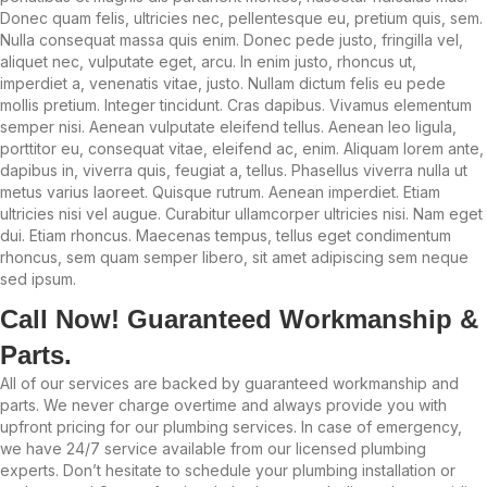
Donec quam felis, ultricies nec, pellentesque eu, pretium quis, sem.
Nulla consequat massa quis enim. Donec pede justo, fringilla vel,
aliquet nec, vulputate eget, arcu. In enim justo, rhoncus ut,
imperdiet a, venenatis vitae, justo. Nullam dictum felis eu pede
mollis pretium. Integer tincidunt. Cras dapibus. Vivamus elementum
semper nisi. Aenean vulputate eleifend tellus. Aenean leo ligula,
porttitor eu, consequat vitae, eleifend ac, enim. Aliquam lorem ante,
dapibus in, viverra quis, feugiat a, tellus. Phasellus viverra nulla ut
metus varius laoreet. Quisque rutrum. Aenean imperdiet. Etiam
ultricies nisi vel augue. Curabitur ullamcorper ultricies nisi. Nam eget
dui. Etiam rhoncus. Maecenas tempus, tellus eget condimentum
rhoncus, sem quam semper libero, sit amet adipiscing sem neque
sed ipsum.
Call Now! Guaranteed Workmanship &
Parts.
All of our services are backed by guaranteed workmanship and
parts. We never charge overtime and always provide you with
upfront pricing for our plumbing services. In case of emergency,
we have 24/7 service available from our licensed plumbing
experts. Don’t hesitate to schedule your plumbing installation or