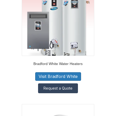
Bradford White Water Heaters
Visit Bradford White
Request a Quote