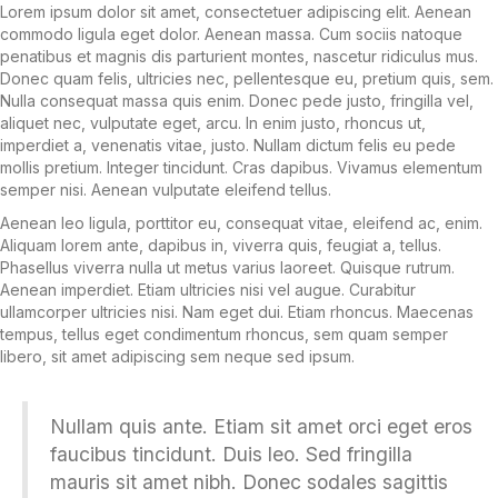
Lorem ipsum dolor sit amet, consectetuer adipiscing elit. Aenean
commodo ligula eget dolor. Aenean massa. Cum sociis natoque
penatibus et magnis dis parturient montes, nascetur ridiculus mus.
Donec quam felis, ultricies nec, pellentesque eu, pretium quis, sem.
Nulla consequat massa quis enim. Donec pede justo, fringilla vel,
aliquet nec, vulputate eget, arcu. In enim justo, rhoncus ut,
imperdiet a, venenatis vitae, justo. Nullam dictum felis eu pede
mollis pretium. Integer tincidunt. Cras dapibus. Vivamus elementum
semper nisi. Aenean vulputate eleifend tellus.
Aenean leo ligula, porttitor eu, consequat vitae, eleifend ac, enim.
Aliquam lorem ante, dapibus in, viverra quis, feugiat a, tellus.
Phasellus viverra nulla ut metus varius laoreet. Quisque rutrum.
Aenean imperdiet. Etiam ultricies nisi vel augue. Curabitur
ullamcorper ultricies nisi. Nam eget dui. Etiam rhoncus. Maecenas
tempus, tellus eget condimentum rhoncus, sem quam semper
libero, sit amet adipiscing sem neque sed ipsum.
Nullam quis ante. Etiam sit amet orci eget eros
faucibus tincidunt. Duis leo. Sed fringilla
mauris sit amet nibh. Donec sodales sagittis