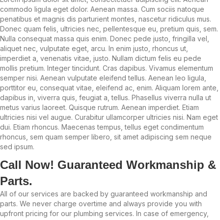
commodo ligula eget dolor. Aenean massa. Cum sociis natoque
penatibus et magnis dis parturient montes, nascetur ridiculus mus.
Donec quam felis, ultricies nec, pellentesque eu, pretium quis, sem.
Nulla consequat massa quis enim. Donec pede justo, fringilla vel,
aliquet nec, vulputate eget, arcu. In enim justo, rhoncus ut,
imperdiet a, venenatis vitae, justo. Nullam dictum felis eu pede
mollis pretium. Integer tincidunt. Cras dapibus. Vivamus elementum
semper nisi. Aenean vulputate eleifend tellus. Aenean leo ligula,
porttitor eu, consequat vitae, eleifend ac, enim. Aliquam lorem ante,
dapibus in, viverra quis, feugiat a, tellus. Phasellus viverra nulla ut
metus varius laoreet. Quisque rutrum. Aenean imperdiet. Etiam
ultricies nisi vel augue. Curabitur ullamcorper ultricies nisi. Nam eget
dui. Etiam rhoncus. Maecenas tempus, tellus eget condimentum
rhoncus, sem quam semper libero, sit amet adipiscing sem neque
sed ipsum.
Call Now! Guaranteed Workmanship &
Parts.
All of our services are backed by guaranteed workmanship and
parts. We never charge overtime and always provide you with
upfront pricing for our plumbing services. In case of emergency,