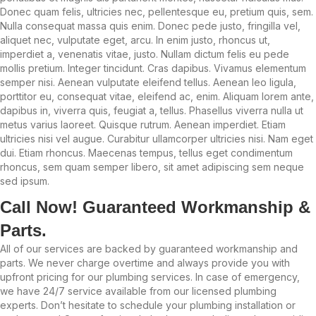
Donec quam felis, ultricies nec, pellentesque eu, pretium quis, sem.
Nulla consequat massa quis enim. Donec pede justo, fringilla vel,
aliquet nec, vulputate eget, arcu. In enim justo, rhoncus ut,
imperdiet a, venenatis vitae, justo. Nullam dictum felis eu pede
mollis pretium. Integer tincidunt. Cras dapibus. Vivamus elementum
semper nisi. Aenean vulputate eleifend tellus. Aenean leo ligula,
porttitor eu, consequat vitae, eleifend ac, enim. Aliquam lorem ante,
dapibus in, viverra quis, feugiat a, tellus. Phasellus viverra nulla ut
metus varius laoreet. Quisque rutrum. Aenean imperdiet. Etiam
ultricies nisi vel augue. Curabitur ullamcorper ultricies nisi. Nam eget
dui. Etiam rhoncus. Maecenas tempus, tellus eget condimentum
rhoncus, sem quam semper libero, sit amet adipiscing sem neque
sed ipsum.
Call Now! Guaranteed Workmanship &
Parts.
All of our services are backed by guaranteed workmanship and
parts. We never charge overtime and always provide you with
upfront pricing for our plumbing services. In case of emergency,
we have 24/7 service available from our licensed plumbing
experts. Don’t hesitate to schedule your plumbing installation or