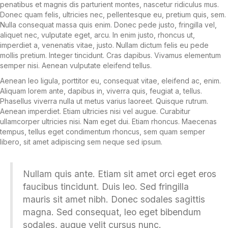
penatibus et magnis dis parturient montes, nascetur ridiculus mus.
Donec quam felis, ultricies nec, pellentesque eu, pretium quis, sem.
Nulla consequat massa quis enim. Donec pede justo, fringilla vel,
aliquet nec, vulputate eget, arcu. In enim justo, rhoncus ut,
imperdiet a, venenatis vitae, justo. Nullam dictum felis eu pede
mollis pretium. Integer tincidunt. Cras dapibus. Vivamus elementum
semper nisi. Aenean vulputate eleifend tellus.
Aenean leo ligula, porttitor eu, consequat vitae, eleifend ac, enim.
Aliquam lorem ante, dapibus in, viverra quis, feugiat a, tellus.
Phasellus viverra nulla ut metus varius laoreet. Quisque rutrum.
Aenean imperdiet. Etiam ultricies nisi vel augue. Curabitur
ullamcorper ultricies nisi. Nam eget dui. Etiam rhoncus. Maecenas
tempus, tellus eget condimentum rhoncus, sem quam semper
libero, sit amet adipiscing sem neque sed ipsum.
Nullam quis ante. Etiam sit amet orci eget eros
faucibus tincidunt. Duis leo. Sed fringilla
mauris sit amet nibh. Donec sodales sagittis
magna. Sed consequat, leo eget bibendum
sodales, augue velit cursus nunc.