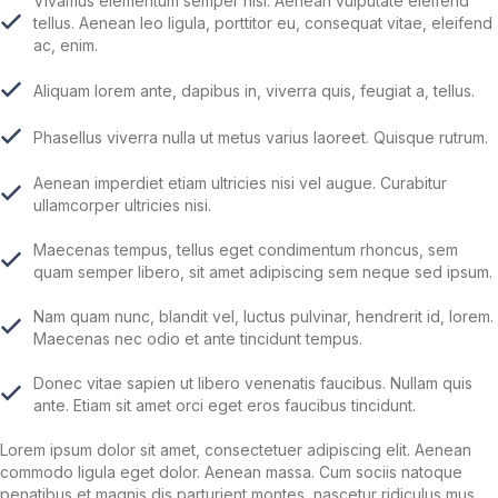
Vivamus elementum semper nisi. Aenean vulputate eleifend
tellus. Aenean leo ligula, porttitor eu, consequat vitae, eleifend
ac, enim.
Aliquam lorem ante, dapibus in, viverra quis, feugiat a, tellus.
Phasellus viverra nulla ut metus varius laoreet. Quisque rutrum.
Aenean imperdiet etiam ultricies nisi vel augue. Curabitur
ullamcorper ultricies nisi.
Maecenas tempus, tellus eget condimentum rhoncus, sem
quam semper libero, sit amet adipiscing sem neque sed ipsum.
Nam quam nunc, blandit vel, luctus pulvinar, hendrerit id, lorem.
Maecenas nec odio et ante tincidunt tempus.
Donec vitae sapien ut libero venenatis faucibus. Nullam quis
ante. Etiam sit amet orci eget eros faucibus tincidunt.
Lorem ipsum dolor sit amet, consectetuer adipiscing elit. Aenean
commodo ligula eget dolor. Aenean massa. Cum sociis natoque
penatibus et magnis dis parturient montes, nascetur ridiculus mus.